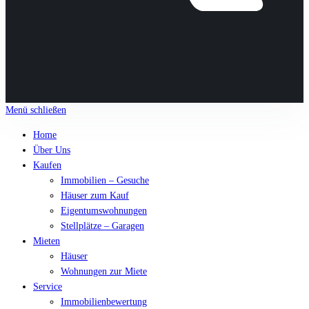
Menü schließen
Home
Über Uns
Kaufen
Immobilien – Gesuche
Häuser zum Kauf
Eigentumswohnungen
Stellplätze – Garagen
Mieten
Häuser
Wohnungen zur Miete
Service
Immobilienbewertung