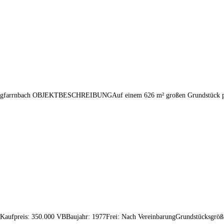
Burgfarrnbach OBJEKTBESCHREIBUNGAuf einem 626 m² großen Grundstück präs
aufpreis: 350.000 VBBaujahr: 1977Frei: Nach VereinbarungGrundstücksgröße: